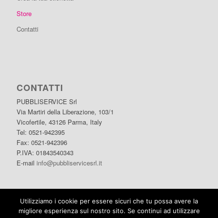
Store
Contatti
CONTATTI
PUBBLISERVICE Srl
Via Martiri della Liberazione, 103/1
Vicofertile, 43126 Parma, Italy
Tel: 0521-942395
Fax: 0521-942396
P.IVA: 01843540343
E-mail
info@pubbliservicesrl.it
Privacy policy
Utilizziamo i cookie per essere sicuri che tu possa avere la
Progetto di scissione
migliore esperienza sul nostro sito. Se continui ad utilizzare