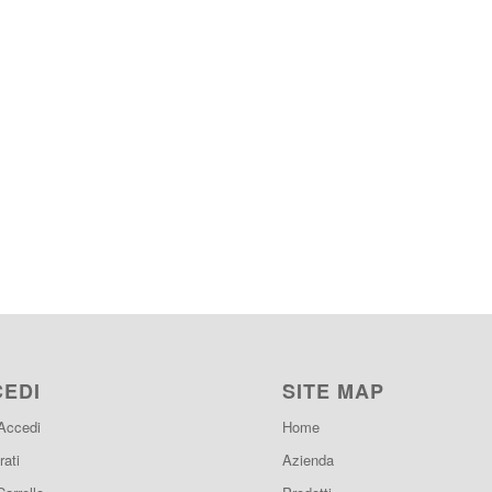
CEDI
SITE MAP
 Accedi
Home
rati
Azienda